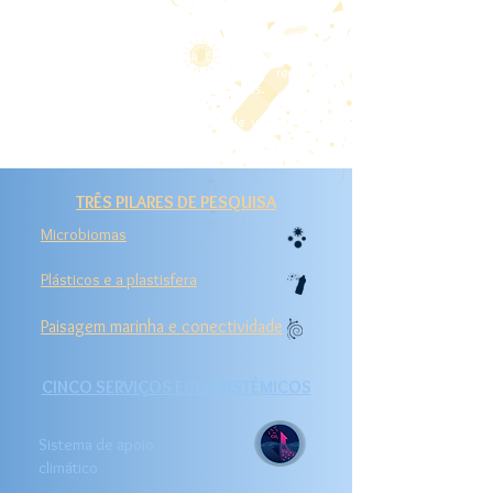
conectividade da paisagem marinha.
Em busca desse objetivo, AtlantECO está reunindo
especialistas e pioneiros da Europa, América do
Sul e África do Sul com os recursos,
conhecimento e experiência relevantes.
Para mais informações, você pode
ver a versão
pública da proposta AtlantECO no Zenodo
.
TRÊS PILARES DE PESQUISA
Microbiomas
Plásticos e a plastisfera
Paisagem marinha e conectividade
CINCO SERVIÇOS ECOSSISTÊMICOS
Sistema de apoio
climático