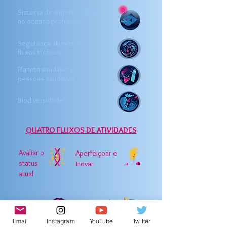
Sistema de suporte à vida
no oceano profundo
Segurança alimentar e
fluxos tróficos
Planeta saudável e
pessoas saudáveis
Biodiversidade
QUATRO FLUXOS DE ATIVIDADES
Avaliar o
Aperfeiçoar e
status
inovar
atual
Prever
Compartil
mudança
har e
Email
Instagram
YouTube
Twitter
utilizar