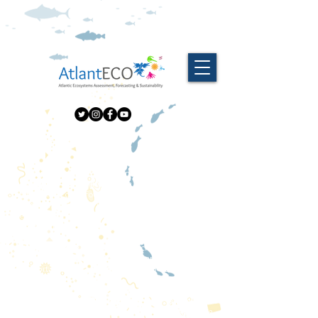
O projeto AtlantECO, financiado pela UE, visa
desenvolver e aplicar uma estrutura nova e
unificadora que forneça recursos baseados no
conhecimento para uma melhor compreensão e
gestão do Oceano Atlântico e seus serviços
ecossistêmicos.
AtlantECO irá se envolver com cidadãos e atores
da indústria e setores políticos para estimular um
comportamento responsável e o Crescimento
Azul.
O projeto concentra-se em três pilares de
pesquisa: microbiomas, plástico e plastisfera e