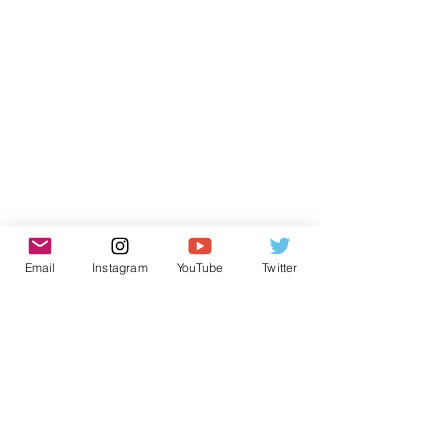
Email
Instagram
YouTube
Twitter
Inscreva-se para receber novidades
do AtlantECO
Nome