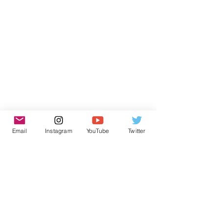
Email
Instagram
YouTube
Twitter
Inscreva-se para receber novidades
do AtlantECO
Nome